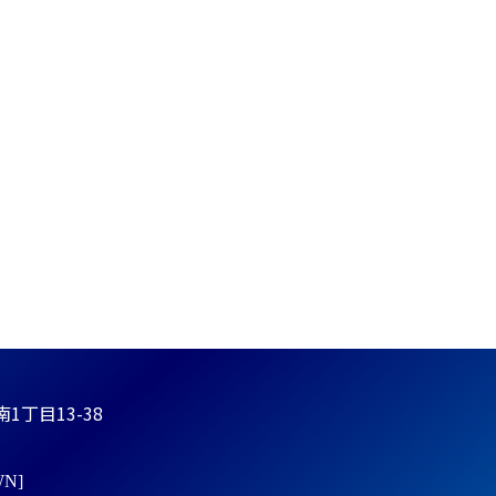
丁目13-38
N]