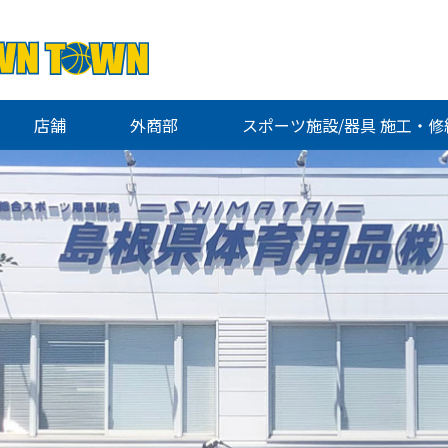
店舗
外商部
スポーツ施設/器具 施工・修