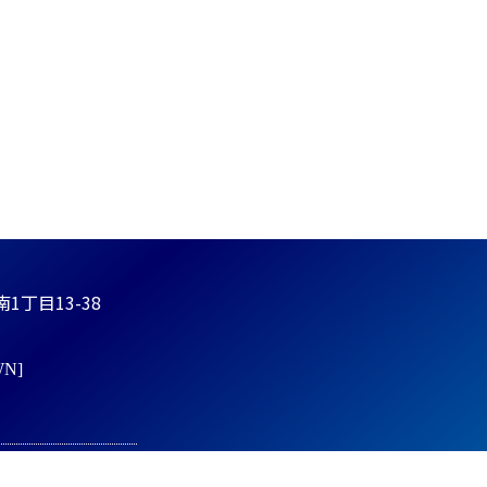
丁目13-38
N]