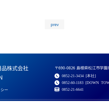
投稿ナビゲーション
prev
用品株式会社
〒690-0826
島根県松江市学園南1
N
0852-21-3434
[本社]
0852-60-1183
[DOWN TOW
リシー
0852-21-6641
© 島根県体育用品株式会社.All Rights Reserved.