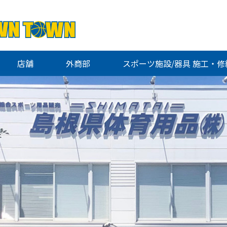
店舗
外商部
スポーツ施設/器具 施工・修