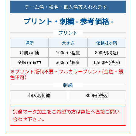
チーム名・校名・個人名等入れれます。
プリント・刺繍 - 参考価格 -
プリント
場所
大きさ
価格/1ヶ所
片胸 or 袖
100cm²程度
800円(税込)
全胸 or 背中
300cm²程度
1,500円(税込)
※プリント版代不要・フルカラープリント(金色・銀
色不可）
刺繍
個人名刺繍
300円(税込)
別途マーク加工をご希望の方は弊社へ直接ご問い
合わせ下さい。