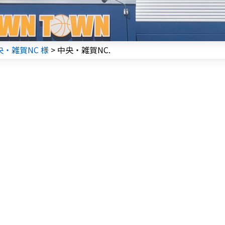
央・雑賀NC 様
>
中央・雑賀NC.